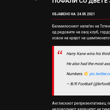
ПОФАЛИ СО ДВЕТЕ
ОБЈАВЕНО НА: 24.05.2021
Безмилосниот напаѓач на Тотен
од редовите на овој клуб, гор
освои на крајот на шампионато
Harry Kane wins his third
He also had the most ass
Numbers.
pic.twitter
— B/R Football (@brfootb
Англискиот репрезентативец по
недоволниот капацитет на тимо