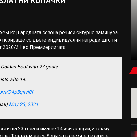
 ЗЛАТНИ КОПАЧКИ
ФУДБАЛ
хем кој наредната сезона речиси сигурно заминува
до позираше со двете индивидуални награди што ги
КАРАГЕР: БЕВ УБЕДЕН ДЕКА САЛАХ ЌЕ
т 2020/21 во Премиерлигата:
ПОТПИШЕ ЗА МИЛАН ИЛИ ЈУВЕНТУС
 Golden Boot with 23 goals.
ists with 14.
.com/D4p3qnvl0f
all)
May 23, 2021
стигна 23 гола и имаше 14 асистенции, а токму
т на Тотенхем да се бори за големите пехари, е