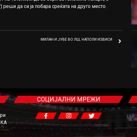
) реши да си ја побара среќата на друго место.
МИЛАН И ЈУВЕ ВО ЛШ, НАПОЛИ ИЗВИСИ
СОЦИЈАЛНИ МРЕЖИ
гри
ЧКА