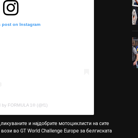
s post on Instagram
ed by FORMULA 1® (@f1)
дликуваните и најдобрите мотоциклисти на сите
вози во GT World Challenge Europe за белгиската