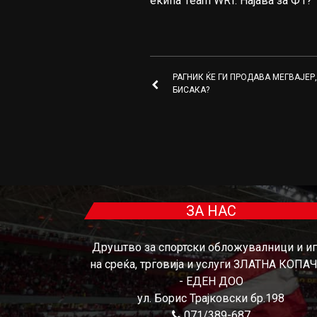
екипа Team WRT. Најава за Ф1?
РАГНИК ЌЕ ГИ ПРОДАВА МЕГВАЈЕР,
БИСАКА?
ЗА НАС
Друштво за спортски обложувалници и и
на среќа, трговија и услуги ЗЛАТНА КОПА
- ЕДЕН ДОО
ул. Борис Трајковски бр.198
071/389-687