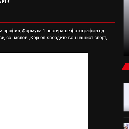
СИ?
ФУДБАЛ
ам профил, Формула 1 постираше фотографија од
и, со наслов „Која од ѕвездите вон нашиот спорт,
ЧАЛХАНОГЛУ ПРЕСАДИ КОСА, МОДРИЌ
ПРОВЕРИ КОЛКУ Е ПОРАСНАТА (ВИДЕО)