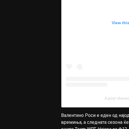
View thi
A post shar
Валентино Роси е еден од најо
времиња, а следната сезона ќе 