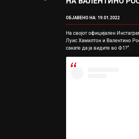
НА ВАЛЕНТИНО РО
ОБЈАВЕНО НА: 19.01.2022
На својот официјален Инстагр
Луис Хамилтон и Валентино Рос
сакате да ја видите во Ф1?“.