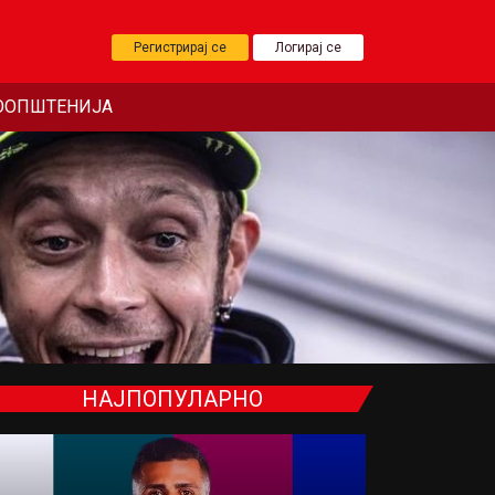
Регистрирај се
Логирај се
ООПШТЕНИЈА
НАЈПОПУЛАРНО