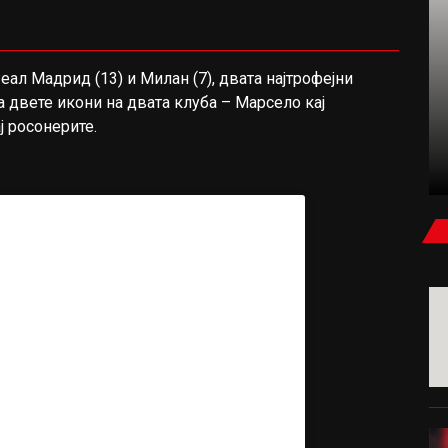
еал Мадрид (13) и Милан (7), двата најтрофејни
ФУДБАЛ
а двете икони на двата клуба – Марсело кај
 росонерите.
КАРАГЕР: БЕВ УБЕДЕН ДЕКА САЛАХ ЌЕ
ПОТПИШЕ ЗА МИЛАН ИЛИ ЈУВЕНТУС