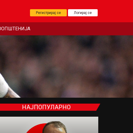
Регистрирај се
Логирај се
ООПШТЕНИЈА
НАЈПОПУЛАРНО