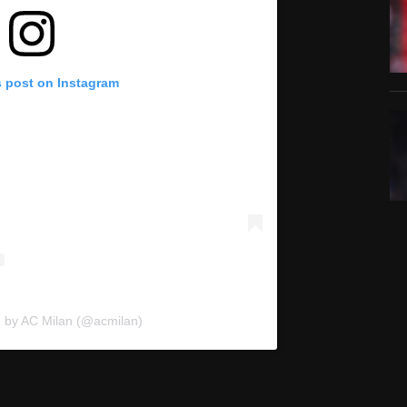
s post on Instagram
d by AC Milan (@acmilan)