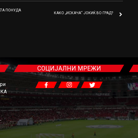
АТА ПОНУДА
КАКО „ИСКАЧА“ ЈОКИЌ ВО ГРАД?
СОЦИЈАЛНИ МРЕЖИ
гри
ЧКА
: