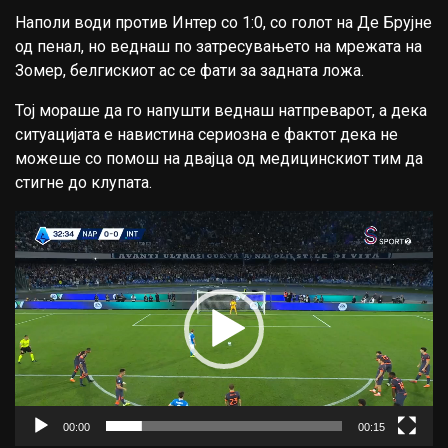
Наполи води против Интер со 1:0, со голот на Де Брујне
од пенал, но веднаш по затресувањето на мрежата на
Зомер, белгискиот ас се фати за задната ложа.
Тој мораше да го напушти веднаш натпреварот, а дека
ситуацијата е навистина сериозна е фактот дека не
можеше со помош на двајца од медицинскиот тим да
стигне до клупата.
Video
Player
00:00
00:15