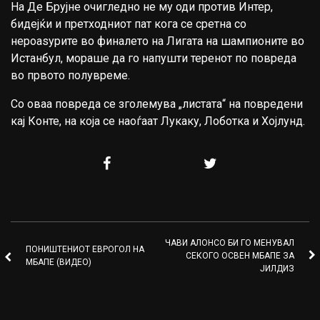
На Де Брујне очигледно не му оди против Интер,
бидејќи и претходниот пат кога се сретна со
нероаѕурите во финалето на Лигата на шампионите во
Истанбул, мораше да го напушти теренот по повреда
во првото полувреме.
Со оваа повреда се зголемува „листата“ на повредени
кај Конте, на која се наоѓаат Лукаку, Лоботка и Хојлунд.
ЧАВИ АЛОНСО БИ ГО МЕНУВАЛ
ПОНИШТЕНИОТ ЕВРОГОЛ НА
СЕКОГО ОСВЕН МБАПЕ ЗА
МБАПЕ (ВИДЕО)
ЈИЛДИЗ