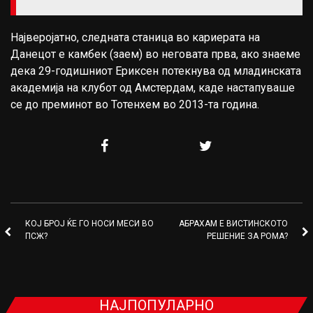
Најверојатно, следната станица во кариерата на
Данецот е камбек (заем) во неговата прва, ако знаеме
дека 29-годишниот Ериксен потекнува од младинската
академија на клубот од Амстердам, каде настапуваше
се до преминот во Тотенхем во 2013-та година.
КОЈ БРОЈ ЌЕ ГО НОСИ МЕСИ ВО
АБРАХАМ Е ВИСТИНСКОТО
ПСЖ?
РЕШЕНИЕ ЗА РОМА?
НАЈПОПУЛАРНО