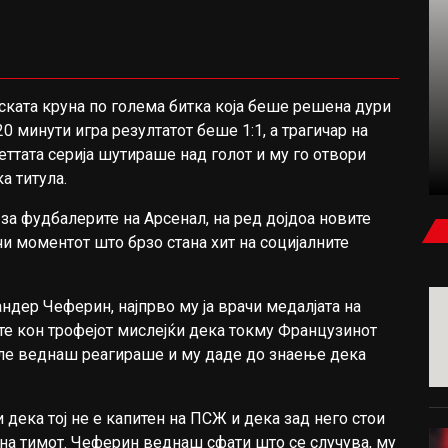
ФУДБАЛ
ската круна по голема битка која беше решена дури
 минути игра резултатот беше 1:1, а трагичар на
КАРАГЕР: БЕВ УБЕДЕН ДЕКА САЛАХ ЌЕ
петтата серија шутираше над голот и му го отвори
ПОТПИШЕ ЗА МИЛАН ИЛИ ЈУВЕНТУС
а титула.
а фудбалерите на Арсенал, на ред дојдоа новите
и моментот што брзо стана хит на социјалните
ндер Чеферин, најпрво му ја врачи медалјата на
те кон трофејот мислејќи дека токму Французинот
еле веднаш реагираше и му даде до знаење дека
дека тој не е капитен на ПСЖ и дека зад него стои
на тимот. Чеферин веднаш сфати што се случува, му