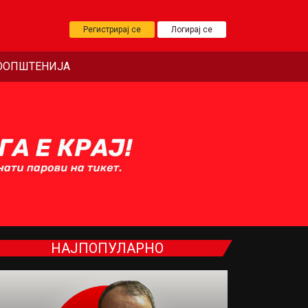
Регистрирај се
Логирај се
ООПШТЕНИЈА
НАЈПОПУЛАРНО