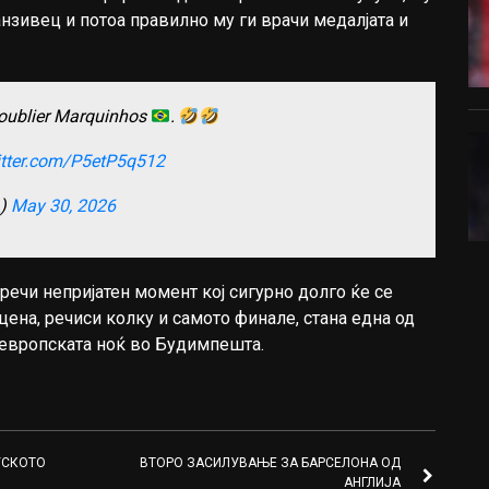
нзивец и потоа правилно му ги врачи медалјата и
t oublier Marquinhos
.
itter.com/P5etP5q512
_)
May 30, 2026
речи непријатен момент кој сигурно долго ќе се
цена, речиси колку и самото финале, стана една од
 европската ноќ во Будимпешта.
УСКОТО
ВТОРО ЗАСИЛУВАЊЕ ЗА БАРСЕЛОНА ОД
АНГЛИЈА