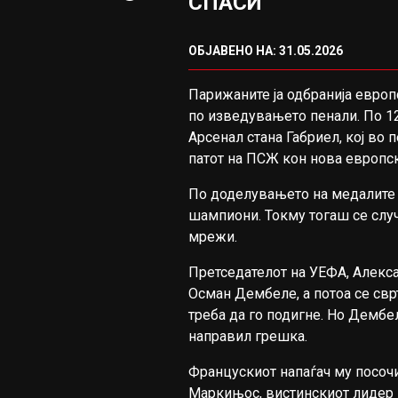
СПАСИ
ОБЈАВЕНО НА: 31.05.2026
Парижаните ја одбранија европ
по изведувањето пенали. По 120
Арсенал стана Габриел, кој во 
патот на ПСЖ кон нова европск
По доделувањето на медалите з
шампиони. Токму тогаш се случ
мрежи.
Претседателот на УЕФА, Алекса
Oсман Дембеле, а потоа се свр
треба да го подигне. Но Демб
направил грешка.
Францускиот напаѓач му посочи 
Маркињос, вистинскиот лидер 