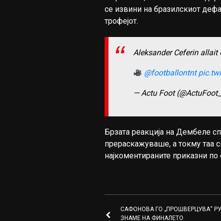
се извини на бразилскиот дефа
трофејот.
Aleksander Ceferin allai
@footballontnt
pic.tw
— Actu Foot (@ActuFoot
Брзата реакција на Дембеле сп
прераскажуваше, а токму таа с
најкоментираните приказни по
САФОНОВА ГО „ПРОШВЕРЦУВА“ Р
ЗНАМЕ НА ФИНАЛЕТО