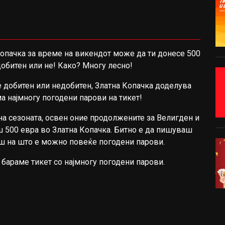
Копачка за време на викендот може да ти донесе 500
добитен или не! Како? Многу лесно!
 е добитен или недобитен, Златна Копачка доделува
има најмногу погодени парови на тикет!
 на сезоната, освен оние продолжените за Велигден и
ш 500 евра во Златна Копачка. Битно е да пишуваш
аш на што е можно повеќе погодени парови.
а бараме тикет со најмногу погодени парови.