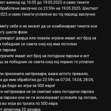
тиот викенд од 16.05 до 19.05.2025 и само тикети
обработени заклучно со 23:59ч на 19.05.2025. Шестиот
2025 и само тикети уплатени во тој период заклучно
меѓу себе и не можат да се комбинираат тикети кои
ѓу шесте фази.
реварот двајца или повеќе играчи имаат ист број на
а победник се смета оној кој има поголем
е парови.
играчите имаат ист број на погодени парови и ист
ш за победник се смета оној кој порано го уплатил
и прекинати натпревари, важи истото правило,
 да има обработка до 23:59ч на 07.04, 14.04, 28.04,
за да биде во игра за 500 евра!
и натпревари не се сметаат како погодени парови
а парови кои не ги исполнуваат условите од погоре,
а во игра во трката по 500 евра.
т изнесува 20 денари.