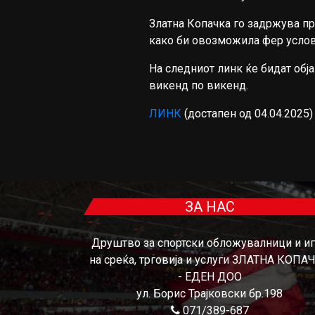
Златна Копачка го задржува пр
како би овозможила фер услови
На следниот линк ќе бидат обј
викенд по викенд.
ЛИНК
(достапен од 04.04.2025)
ЗА НАС
Друштво за спортски обложувалници и и
на среќа, трговија и услуги ЗЛАТНА КОПА
- ЕДЕН ДОО
ул. Борис Трајковски бр.198
071/389-687