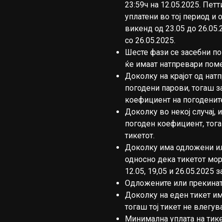
23:59ч на 12.05.2025. Пет
уплатени во тој период и 
викенд од 23.05 до 26.05.
со 26.05.2025.
Шесте фази се засебни по
ќе имаат натпревари поме
Доколку на крајот од натп
погодени парови, тогаш з
коефициент нa погоденит
Доколку во некој случај, 
погоден коефициент, тога
тикетот.
Доколку има одложени ил
односно дека тикетот мора
12.05, 19,05 и 26.05.2025 
Одложените или прекинат
Доколку на еден тикет им
тогаш тој тикет не влегув
Минимална уплата на тике