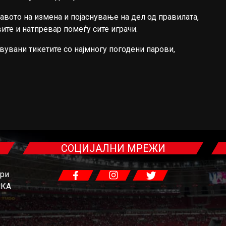
авото на измена и појаснување на дел од правилата,
те и натпревар помеѓу сите играчи.
авувани тикетите со најмногу погодени парови,
СОЦИЈАЛНИ МРЕЖИ
гри
ЧКА