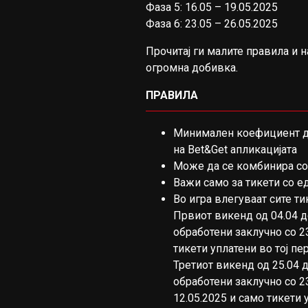
Фаза 5: 16.05 – 19.05.2025
Фаза 6: 23.05 – 26.05.2025
Прочитај ги малите правила и н
огромна добивка.
ПРАВИЛА
Минимален коефициент да
на Bet&Get апликацијата
Може да се комбинира с
Важи само за тикети со е
Во игра влегуваат сите т
Првиот викенд од 04.04 до
обработени заклучно со 23
тикети уплатени во тој пе
Третиот викенд од 25.04 д
обработени заклучно со 23
12.05.2025 и само тикети 