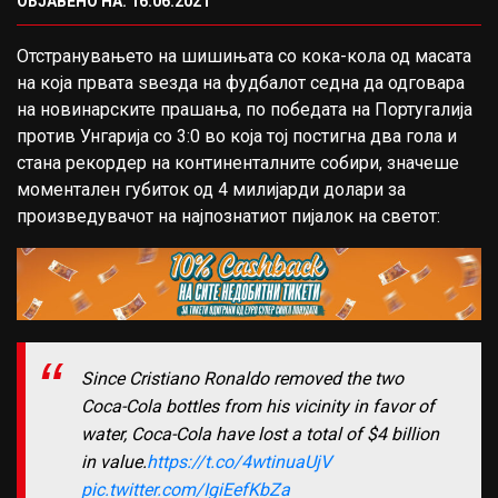
ОБЈАВЕНО НА: 16.06.2021
Отстранувањето на шишињата со кока-кола од масата
на која првата ѕвезда на фудбалот седна да одговара
на новинарските прашања, по победата на Португалија
против Унгарија со 3:0 во која тој постигна два гола и
стана рекордер на континенталните собири, значеше
моментален губиток од 4 милијарди долари за
произведувачот на најпознатиот пијалок на светот:
Since Cristiano Ronaldo removed the two
Coca-Cola bottles from his vicinity in favor of
water, Coca-Cola have lost a total of $4 billion
in value.
https://t.co/4wtinuaUjV
pic.twitter.com/IgiEefKbZa