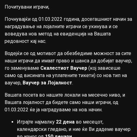
Почитувани играчи,
Почнувајќи од 01.03.2022 година, досегашниот начин за
наградување на лојалните играчи се укинува и се
воведува нов метод на евиденција на Вашата
редовност кај нас.
Водејќи се од мотивот да обезбедиме можност за сите
наши играчи да имаат право и шанса да добијат ваучер,
го заменуваме
Скалестиот Ваучер
(кој зависеше
само од висината на уплатените тикети) со нов тип на
ваучер,
Ваучер за Лојалност
.
Вашата посета во нашите локали на месечно ниво, и
Вашата лојалност да бидете само наши играчи, од
01.03.2022 ќе ја наградуваме на нов начин.
Играјте најмалку
22 дена
во месецот,
календарски гледано, и ние ќе Ви дадеме ваучер
во износ од
150 денари
.