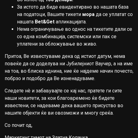
За истото да биде евидентирано во нашата база
на податоци, Вашите тикети
мора
да се уплатат со
нашата
Bet&Get
апликацијата.
Нема ограничување во однос на тикетите дали се
со една комбинација, системски или пак се
уплатени за обложување во живо.
Притоа, Ве известуваме дека од истиот датум, нема
повеќе да се доделува ни Јубилејниот Ваучер, а на име
на тоа, во блиска иднина, ние ќе најдеме начин почесто,
побрзо и подобро да Ве изненадуваме.
Следете нè и забавувајте се кај нас, пратете ги сите
наши новитети, за кои благовремено ќе бидете
известени, се надеваме дека вашето присуство во
нашите објекти ќе ви овозможи и многу среќа.
Со почит од,
Маркетинг тимот на Златна Копачка