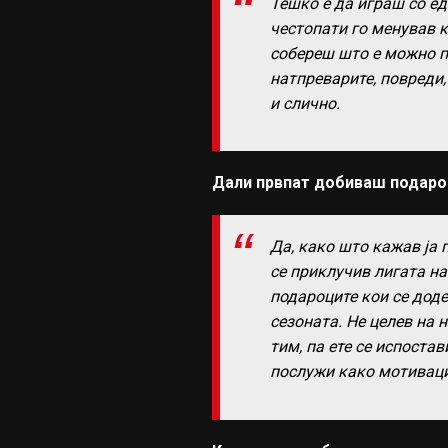
Тешко е да играш со ед
честопати го менував 
собереш што е можно п
натпреварите, повреди,
и слично.
Дали првпат добиваш подарок
Да, како што кажав ја 
се приклучив лигата н
подароците кои се доде
сезоната. Не целев на 
тим, па ете се испоста
послужи како мотиваци