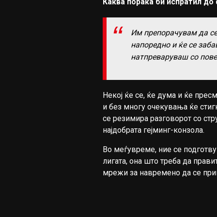
Каква порака би испратил до
Им препорачувам да се 
напоредно и ќе се заба
натпреваруваш со пове
Некој ќе се, ќе дума и ќе прес
и без многу очекувања ќе стиг
се резимира разговорот со стру
најдобрата гејминг-конзола.
Во меѓувреме, ние се подготву
лигата, она што треба да прави
мрежи за навремено да се прик