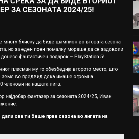
НА СРЕЌА ЗА ДА БИДЕ ВТОРИОТ
Р ЗА СЕЗОНАТА 2024/25!
 многу блиску да биде шампион во втората сезона
ата, но за еден поен помалку мораше да се задоволи
 донесе фантастичен подарок – PlayStation 5!
ниот пласман му го обезбедија второто место, што
е земе во предвид дека имаше огромна
0 членови на нашата лига.
ор најдобар фантазер за сезоната 2024/25, Иван
лжение:
 дали ова ти беше прва сезона во лигата на