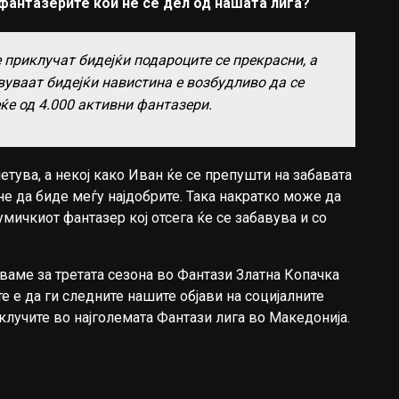
 фантазерите кои не се дел од нашата лига?
приклучат бидејќи подароците се прекрасни, а
вуваат бидејќи навистина е возбудливо да се
ќе од 4.000 активни фантазери.
метува, а некој како Иван ќе се препушти на забавата
не да биде меѓу најдобрите. Така накратко може да
мичкиот фантазер кој отсега ќе се забавува и со
ваме за третата сезона во Фантази Златна Копачка
те е да ги следните нашите објави на социјалните
лучите во најголемата Фантази лига во Македонија.