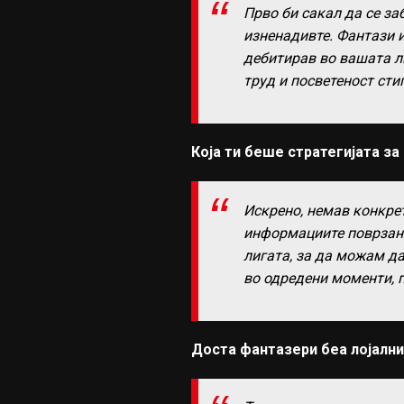
Прво би сакал да се з
изненадивте. Фантази и
дебитирав во вашата ли
труд и посветеност сти
Која ти беше стратегијата за
Искрено, немав конкрет
информациите поврзани
лигата, за да можам д
во одредени моменти, п
Доста фантазери беа лојални 