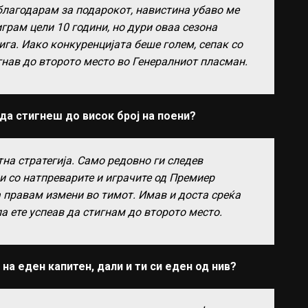
аблагодарам за подарокот, навистина убаво ме
грам цели 10 години, но дури оваа сезона
га. Иако конкуренцијата беше голем, сепак со
гнав до второто место во Генералниот пласман.
 да стигнеш до висок број на поени?
на стратегија. Само редовно ги следев
 со натпреварите и играчите од Премиер
а правам измени во тимот. Имав и доста среќа
а ете успеав да стигнам до второто место.
на еден капитен, дали и ти си еден од нив?