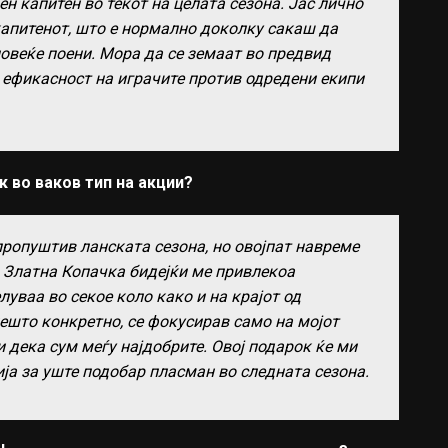
ен капитен во текот на целата сезона. Јас лично
капитенот, што е нормално доколку сакаш да
овеќе поени. Мора да се земаат во предвид
 ефикасност на играчите против одредени екипи
 во ваков тип на акции?
пропуштив ланската сезона, но овојпат навреме
а Златна Копачка бидејќи ме привлекоа
луваа во секое коло како и на крајот од
нешто конкретно, се фокусирав само на мојот
ви дека сум меѓу најдобрите. Овој подарок ќе ми
ја за уште подобар пласман во следната сезона.