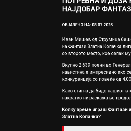
ПОТРЕБНА И ДОЗА 
НАЈДОБАР ФАНТАЗЕ
ОБЈАВЕНО НА: 08.07.2025
Иван Мишев од Струмица беше
на Фантази Златна Копачка лиг
со второто место, кое сепак му
Вкупно 2.639 поени во Генерал
навистина е импресивно ако с
конкуренција со повеќе од 4.00
Како стигна да биде нашиот вт
накратко ни раскажа во продо
Колку време играш Фантази и
Златна Копачка?