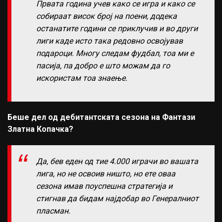
Првата година учев како се игра и како се
собираат висок број на поени, додека
останатите години се приклучив и во други
лиги каде исто така редовно освојував
подароци. Многу следам фудбал, тоа ми е
пасија, па добро е што можам да го
искористам тоа знаење.
Беше дел од дебитантската сезона на Фантази
Златна Копачка?
Да, бев еден од тие 4.000 играчи во вашата
лига, но не освоив ништо, но ете оваа
сезона имав поуспешна стратегија и
стигнав да бидам најдобар во Генералниот
пласман.