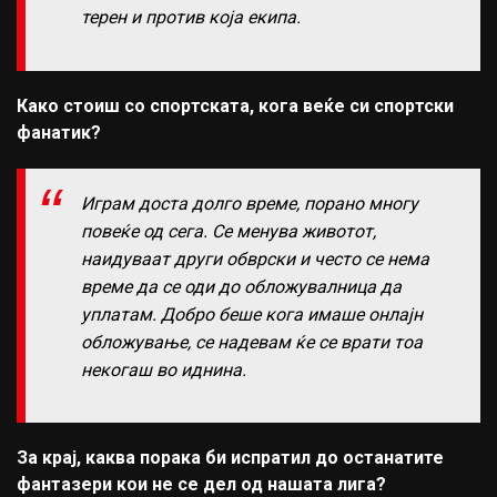
терен и против која екипа.
Како стоиш со спортската, кога веќе си спортски
фанатик?
Играм доста долго време, порано многу
повеќе од сега. Се менува животот,
наидуваат други обврски и често се нема
време да се оди до обложувалница да
уплатам. Добро беше кога имаше онлајн
обложување, се надевам ќе се врати тоа
некогаш во иднина.
За крај, каква порака би испратил до останатите
фантазери кои не се дел од нашата лига?