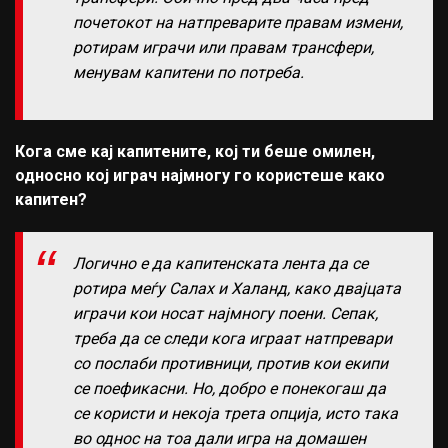
почетокот на натпреварите правам измени,
ротирам играчи или правам трансфери,
менувам капитени по потреба.
Кога сме кај капитените, кој ти беше омилен,
односно кој играч најмногу го користеше како
капитен?
Логично е да капитенската лента да се
ротира меѓу Салах и Халанд, како двајцата
играчи кои носат најмногу поени. Сепак,
треба да се следи кога играат натпревари
со послаби противници, против кои екипи
се поефикасни. Но, добро е понекогаш да
се користи и некоја трета опција, исто така
во однос на тоа дали игра на домашен