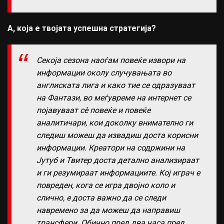
А, која е твојата успешна стратегија?
Секоја сезона наоѓам повеќе извори на
информации околу случувањата во
англиската лига и како тие се одразуваат
на Фантази, во меѓувреме на интернет се
појавуваат сè повеќе и повеќе
аналитичари, кои доколку внимателно ги
следиш можеш да извадиш доста корисни
информации. Креатори на содржини на
Јутуб и Твитер доста детално анализираат
и ги резумираат информациите. Кој играч е
повреден, кога се игра двојно коло и
слично, е доста важно да се следи
навремено за да можеш да направиш
трансфери. Обично пред два часа пред