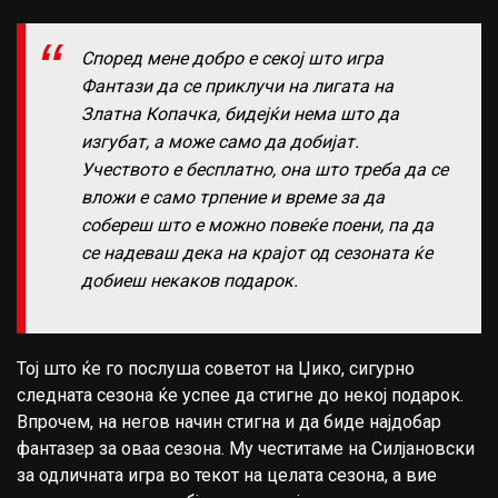
Според мене добро е секој што игра
Фантази да се приклучи на лигата на
Златна Копачка, бидејќи нема што да
изгубат, а може само да добијат.
Учеството е бесплатно, она што треба да се
вложи е само трпение и време за да
собереш што е можно повеќе поени, па да
се надеваш дека на крајот од сезоната ќе
добиеш некаков подарок.
Тој што ќе го послуша советот на Џико, сигурно
следната сезона ќе успее да стигне до некој подарок.
Впрочем, на негов начин стигна и да биде најдобар
фантазер за оваа сезона. Му честитаме на Силјановски
за одличната игра во текот на целата сезона, а вие