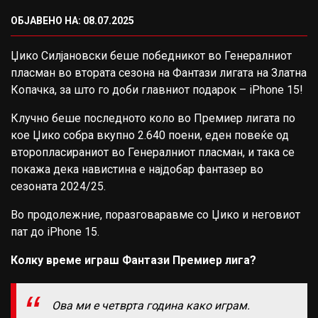
ОБЈАВЕНО НА: 08.07.2025
Џико Силјановски беше победникот во Генералниот
пласман во втората сезона на Фантази лигата на Златна
Копачка, за што го доби главниот подарок – iPhone 15!
Клучно беше последното коло во Премиер лигата по
кое Џико собра вкупно 2.640 поени, еден повеќе од
второпласираниот во Генералниот пласман, и така се
покажа дека навистина е најдобар фантазер во
сезоната 2024/25.
Во продолежние, поразговаравме со Џико и неговиот
пат до iPhone 15.
Колку време играш Фантази Премиер лига?
Ова ми е четврта година како играм.