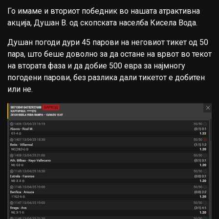
Го имаме и вториот победник во нашата атрактивна
акција, Душан В. од скопската населба Кисела Вода.
Душан погоди дури 45 парови на неговиот тикет од 50
пара, што беше доволно за да остане на врвот во текот
на втората фаза и да добие 500 евра за најмногу
погодени парови, без разлика дали тикетот е добитен
или не.