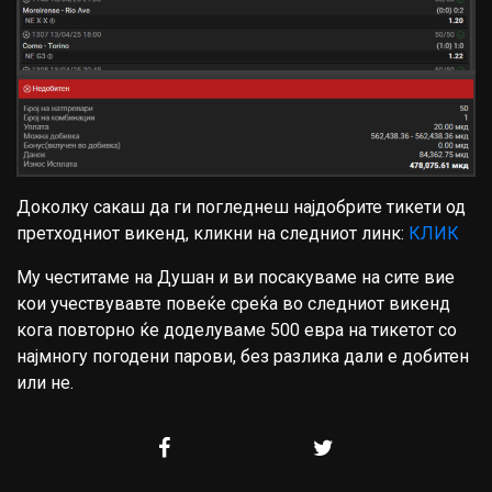
Доколку сакаш да ги погледнеш најдобрите тикети од
претходниот викенд, кликни на следниот линк:
КЛИК
Му честитаме на Душан и ви посакуваме на сите вие
кои учествувавте повеќе среќа во следниот викенд
кога повторно ќе доделуваме 500 евра на тикетот со
најмногу погодени парови, без разлика дали е добитен
или не.