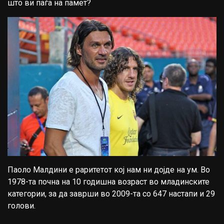
што ви паѓа на памет?
Паоло Малдини е раритетот кој нам ни дојде на ум. Во
1978-та почна на 10 годишна возраст во младинските
категории, за да заврши во 2009-та со 647 настапи и 29
голови.