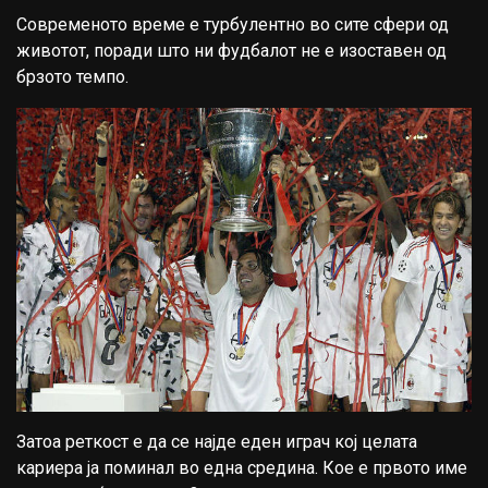
Современото време е турбулентно во сите сфери од
животот, поради што ни фудбалот не е изоставен од
брзото темпо.
Затоа реткост е да се најде еден играч кој целата
кариера ја поминал во една средина. Кое е првото име