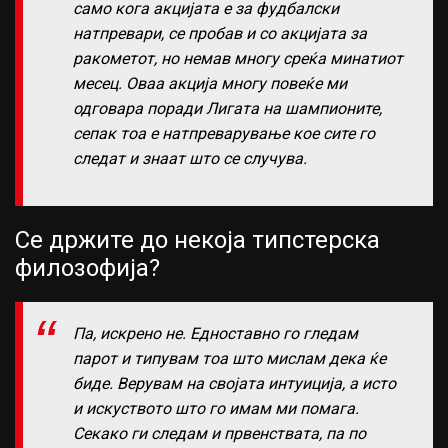
само кога акцијата е за фудбалски
натпревари, се пробав и со акцијата за
ракометот, но немав многу среќа минатиот
месец. Оваа акција многу повеќе ми
одговара поради Лигата на шампионите,
сепак тоа е натпреварување кое сите го
следат и знаат што се случува.
Се држите до некоја типстерска
филозофија?
Па, искрено не. Едноставно го гледам
парот и типувам тоа што мислам дека ќе
биде. Верувам на својата интуиција, а исто
и искуството што го имам ми помага.
Секако ги следам и првенствата, па по