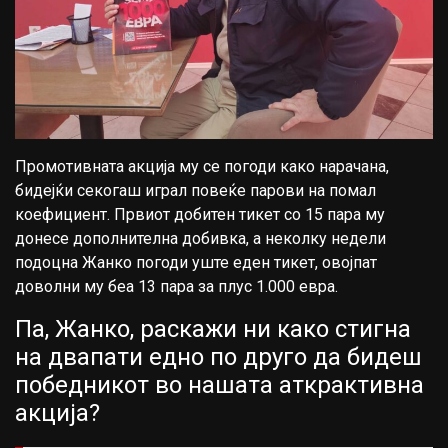
Промотивната акција му се погоди како нарачана,
бидејќи секогаш играл повеќе парови на помал
коефициент. Првиот добитен тикет со 15 пара му
донесе дополнителна добивка, а неколку недели
подоцна Жанко погоди уште еден тикет, овојпат
доволни му беа 13 пара за плус 1.000 евра.
Па, Жанко, раскажи ни како стигна
на двапати едно по друго да бидеш
победникот во нашата аткрактивна
акција?