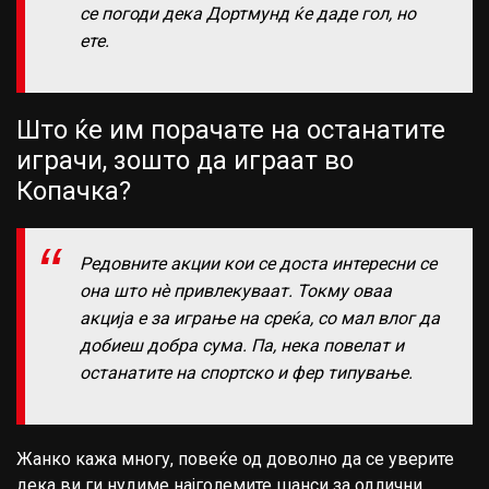
се погоди дека Дортмунд ќе даде гол, но
ете.
Што ќе им порачате на останатите
играчи, зошто да играат во
Копачка?
Редовните акции кои се доста интересни се
она што нѐ привлекуваат. Токму оваа
акција е за играње на среќа, со мал влог да
добиеш добра сума. Па, нека повелат и
останатите на спортско и фер типување.
Жанко кажа многу, повеќе од доволно да се уверите
дека ви ги нудиме најголемите шанси за одлични