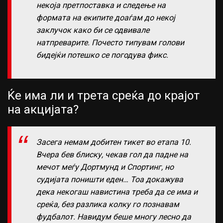
некоја претпоставка и следење на
формата на екипите доаѓам до некој
заклучок како би се одвивале
натпреварите. Почесто типувам голови
бидејќи потешко се погодува фикс.
Ќе има ли и трета среќа до крајот
на акцијата?
Засега немам добитен тикет во етапа 10.
Вчера бев блиску, чекав гол да падне на
мечот меѓу Дортмунд и Спортинг, но
судијата поништи еден… Тоа докажува
дека некогаш навистина треба да се има и
среќа, без разлика колку го познавам
фудбалот. Навидум беше многу лесно да