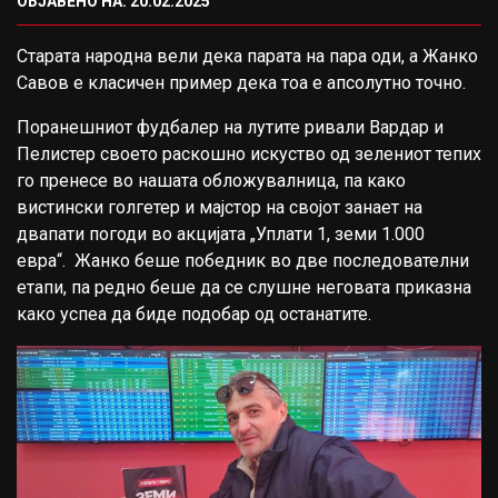
ОБЈАВЕНО НА: 20.02.2025
Старата народна вели дека парата на пара оди, а Жанко
Савов е класичен пример дека тоа е апсолутно точно.
Поранешниот фудбалер на лутите ривали Вардар и
Пелистер своето раскошно искуство од зелениот тепих
го пренесе во нашата обложувалница, па како
вистински голгетер и мајстор на својот занает на
двапати погоди во акцијата „Уплати 1, земи 1.000
евра“. Жанко беше победник во две последователни
етапи, па редно беше да се слушне неговата приказна
како успеа да биде подобар од останатите.