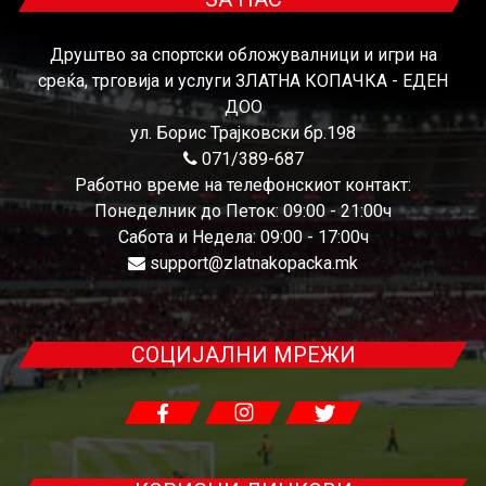
Друштво за спортски обложувалници и игри на
среќа, трговија и услуги ЗЛАТНА КОПАЧКА - ЕДЕН
ДОО
ул. Борис Трајковски бр.198
071/389-687
Работно време на телефонскиот контакт:
Понеделник до Петок: 09:00 - 21:00ч
Сабота и Недела: 09:00 - 17:00ч
support@zlatnakopacka.mk
СОЦИЈАЛНИ МРЕЖИ