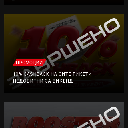
ПРОМОЦИИ
10% CASHBACK НА СИТЕ ТИКЕТИ
НЕДОБИТНИ ЗА ВИКЕНД