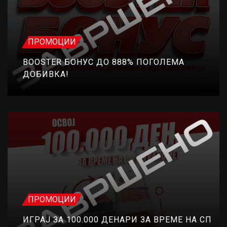
ПРОМОЦИИ
BOOSTER БОНУС ДО 888% ПОГОЛЕМА
ДОБИВКА!
ПРОМОЦИИ
ИГРАЈ ЗА 100.000 ДЕНАРИ ЗА ВРЕМЕ НА СП