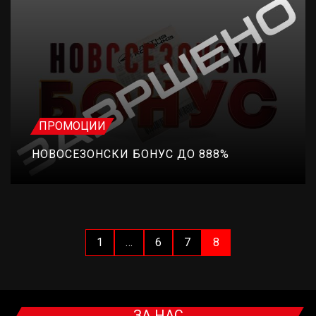
ПРОМОЦИИ
НОВОСЕЗОНСКИ БОНУС ДО 888%
1
…
6
7
8
ЗА НАС