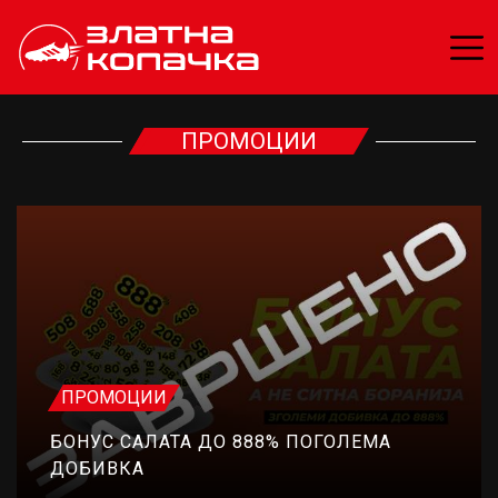
ПРОМОЦИИ
ПРОМОЦИИ
БОНУС САЛАТА ДО 888% ПОГОЛЕМА
ДОБИВКА